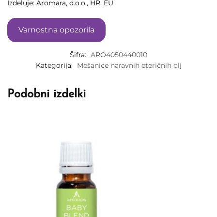
Izdeluje: Aromara, d.o.o., HR, EU
Varnostna opozorila
Šifra:
ARO4050440010
Kategorija:
Mešanice naravnih eteričnih olj
Podobni izdelki