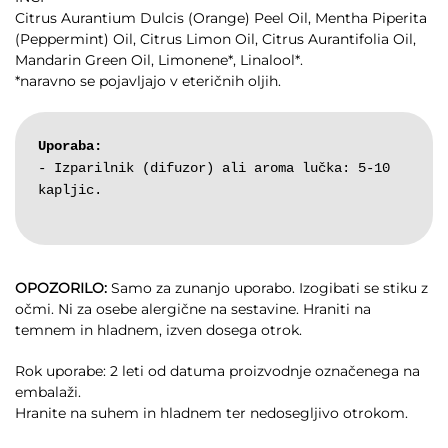
Citrus Aurantium Dulcis (Orange) Peel Oil, Mentha Piperita
(Peppermint) Oil, Citrus Limon Oil, Citrus Aurantifolia Oil,
Mandarin Green Oil, Limonene*, Linalool*.
*naravno se pojavljajo v eteričnih oljih.
Uporaba:
- Izparilnik (difuzor) ali aroma lučka: 5-10 
kapljic.
OPOZORILO:
Samo za zunanjo uporabo. Izogibati se stiku z
očmi. Ni za osebe alergične na sestavine. Hraniti na
temnem in hladnem, izven dosega otrok.
Rok uporabe: 2 leti od datuma proizvodnje označenega na
embalaži.
Hranite na suhem in hladnem ter nedosegljivo otrokom.