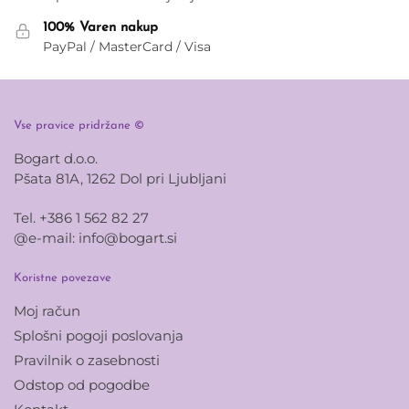
100% Varen nakup
PayPal / MasterCard / Visa
Vse pravice pridržane ©
Bogart d.o.o.
Pšata 81A, 1262 Dol pri Ljubljani
Tel. +386 1 562 82 27
@e-mail:
info@bogart.si
Koristne povezave
Moj račun
Splošni pogoji poslovanja
Pravilnik o zasebnosti
Odstop od pogodbe