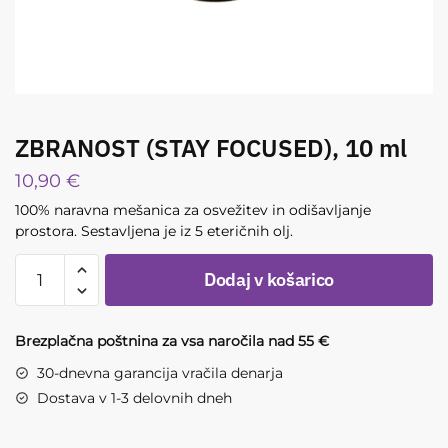
ZBRANOST (STAY FOCUSED), 10 ml
10,90
€
100% naravna mešanica za osvežitev in odišavljanje
prostora. Sestavljena je iz 5 eteričnih olj.
ZBRANOST
Dodaj v košarico
(STAY
FOCUSED),
10
Brezplačna poštnina za vsa naročila nad 55 €
ml
30-dnevna garancija vračila denarja
količina
Dostava v 1-3 delovnih dneh