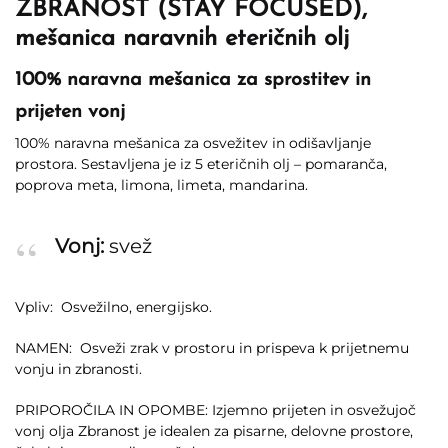
ZBRANOST (STAY FOCUSED),
mešanica naravnih eteričnih olj
100% naravna mešanica za sprostitev in
prijeten vonj
100% naravna mešanica za osvežitev in odišavljanje
prostora. Sestavljena je iz 5 eteričnih olj – pomaranča,
poprova meta, limona, limeta, mandarina.
Vonj:
svež
Vpliv: Osvežilno, energijsko.
NAMEN: Osveži zrak v prostoru in prispeva k prijetnemu
vonju in zbranosti.
PRIPOROČILA IN OPOMBE: Izjemno prijeten in osvežujoč
vonj olja Zbranost je idealen za pisarne, delovne prostore,