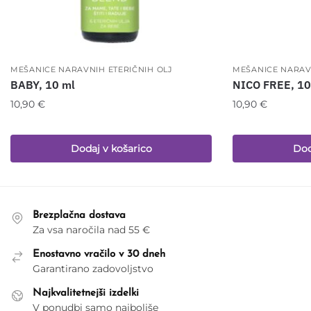
MEŠANICE NARAVNIH ETERIČNIH OLJ
MEŠANICE NARAV
BABY, 10 ml
NICO FREE, 10
10,90
€
10,90
€
Dodaj v košarico
Dod
Brezplačna dostava
Za vsa naročila nad 55 €
Enostavno vračilo v 30 dneh
Garantirano zadovoljstvo
Najkvalitetnejši izdelki
V ponudbi samo najboljše