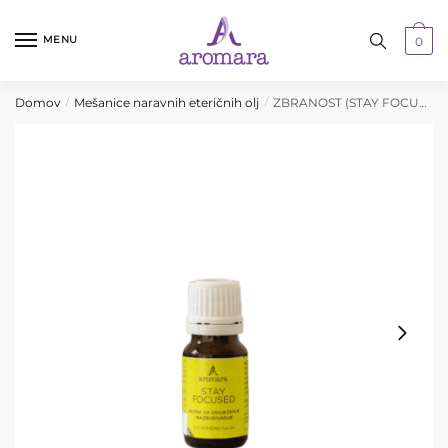
Skip
Skip
to
to
MENU
0
navigation
content
Domov
Mešanice naravnih eteričnih olj
ZBRANOST (STAY FOCUSED), 10 ml
/
/