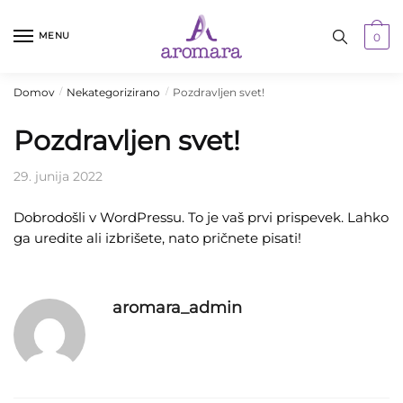
Skip
Skip
to
to
MENU
0
navigation
content
Domov
Nekategorizirano
Pozdravljen svet!
/
/
Pozdravljen svet!
29. junija 2022
Dobrodošli v WordPressu. To je vaš prvi prispevek. Lahko
ga uredite ali izbrišete, nato pričnete pisati!
aromara_admin