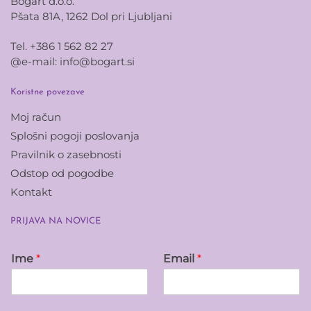
Bogart d.o.o.
Pšata 81A, 1262 Dol pri Ljubljani
Tel. +386 1 562 82 27
@e-mail:
info@bogart.si
Koristne povezave
Moj račun
Splošni pogoji poslovanja
Pravilnik o zasebnosti
Odstop od pogodbe
Kontakt
PRIJAVA NA NOVICE
Ime
*
Email
*