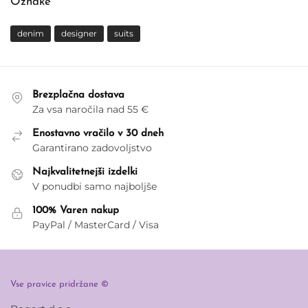
Oznake
denim
designer
suits
Brezplačna dostava
Za vsa naročila nad 55 €
Enostavno vračilo v 30 dneh
Garantirano zadovoljstvo
Najkvalitetnejši izdelki
V ponudbi samo najboljše
100% Varen nakup
PayPal / MasterCard / Visa
Vse pravice pridržane ©