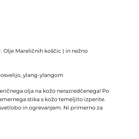
. Olje Mareličnih koščic ) in nežno
 bosvelijo, ylang-ylangom
teričnega olja na kožo nerazredčenega! Po
amernega stika s kožo temeljito izperite.
d svetlobo in ogrevanjem. Ni primerno za