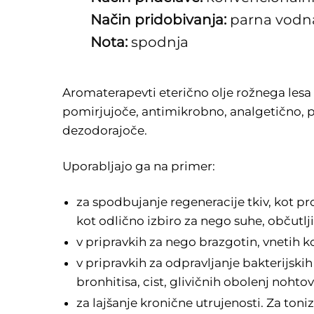
Način pridobivanja:
parna vodna
Nota:
spodnja
Aromaterapevti eterično olje rožnega lesa
pomirjujoče, antimikrobno, analgetično, p
dezodorajoče.
Uporabljajo ga na primer:
za spodbujanje regeneracije tkiv, kot pro
kot odlično izbiro za nego suhe, občutlji
v pripravkih za nego brazgotin, vnetih k
v pripravkih za odpravljanje bakterijskih i
bronhitisa, cist, glivičnih obolenj nohtov.
za lajšanje kronične utrujenosti. Za ton