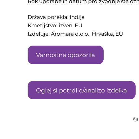
Rok uporabe in datum proizvodnje sta oz
Država porekla: Indija
Kmetijstvo: izven EU
Izdeluje: Aromara d.o.o., Hrvaška, EU
Varnostna opozorila
Oglej si potrdilo/analizo izdelka
Šif