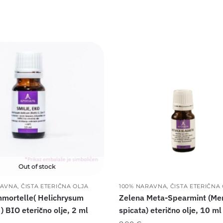
Out of stock
AVNA, ČISTA ETERIČNA OLJA
100% NARAVNA, ČISTA ETERIČNA
mmortelle( Helichrysum
Zelena Meta-Spearmint (Me
 ) BIO eterično olje, 2 ml
spicata) eterično olje, 10 ml