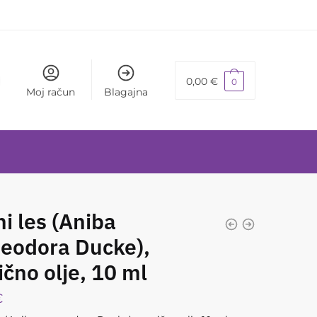
0,00
€
0
Moj račun
Blagajna
i les (Aniba
aeodora Ducke),
ično olje, 10 ml
€