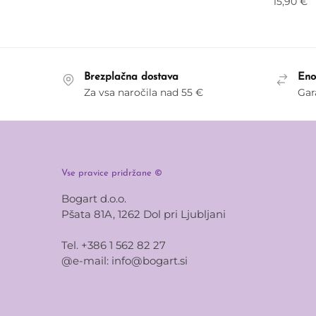
15,90
€
Brezplačna dostava
Eno
Za vsa naročila nad 55 €
Gar
Vse pravice pridržane ©
Bogart d.o.o.
Pšata 81A, 1262 Dol pri Ljubljani
Tel. +386 1 562 82 27
@e-mail:
info@bogart.si