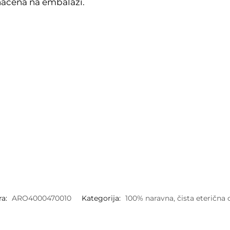
načena na embalaži.
ra:
ARO4000470010
Kategorija:
100% naravna, čista eterična o