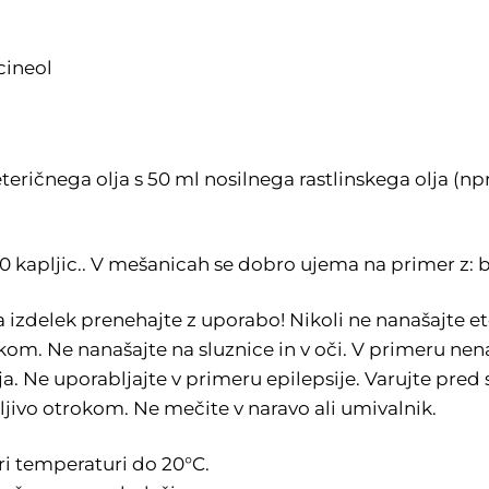
-cineol
teričnega olja s 50 ml nosilnega rastlinskega olja (npr
5-10 kapljic.. V mešanicah se dobro ujema na primer z:
a izdelek prenehajte z uporabo! Nikoli ne nanašajte e
kom. Ne nanašajte na sluznice in v oči. V primeru nen
ja. Ne uporabljajte v primeru epilepsije. Varujte pre
gljivo otrokom. Ne mečite v naravo ali umivalnik.
 temperaturi do 20°C.