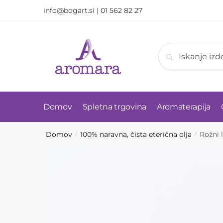
Skip
Skip
info@bogart.si
|
01 562 82 27
to
to
navigation
content
Išči:
Iskanje
Domov
Spletna trgovina
Aromaterapija
Domov
100% naravna, čista eterična olja
Rožni 
/
/