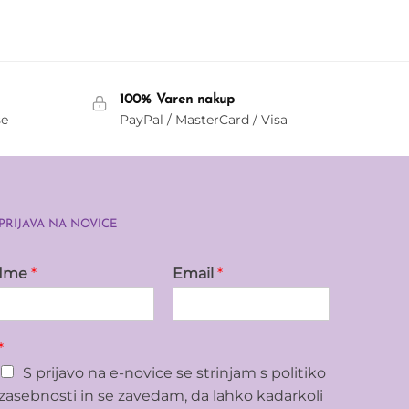
100% Varen nakup
še
PayPal / MasterCard / Visa
PRIJAVA NA NOVICE
Ime
*
Email
*
*
S prijavo na e-novice se strinjam s politiko
zasebnosti in se zavedam, da lahko kadarkoli