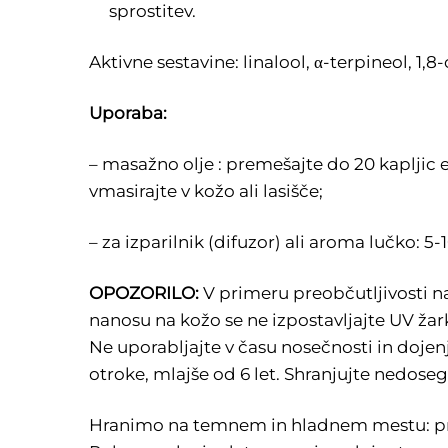
sprostitev.
Aktivne sestavine: linalool, α-terpineol, 1,8
Uporaba:
– masažno olje : premešajte do 20 kapljic e
vmasirajte v kožo ali lasišče;
– za izparilnik (difuzor) ali aroma lučko: 
OPOZORILO:
V primeru preobčutljivosti n
nanosu na kožo se ne izpostavljajte UV žar
Ne uporabljajte v času nosečnosti in dojen
otroke, mlajše od 6 let. Shranjujte nedose
Hranimo na temnem in hladnem mestu: pri