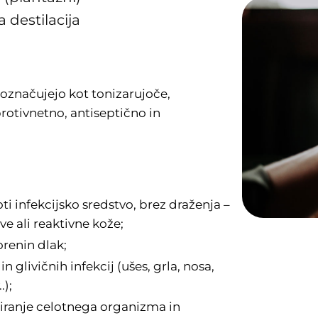
 destilacija
 označujejo kot tonizarujoče,
rotivnetno, antiseptično in
ti infekcijsko sredstvo, brez draženja –
ve ali reaktivne kože;
orenin dlak;
n glivičnih infekcij (ušes, grla, nosa,
.);
iziranje celotnega organizma in