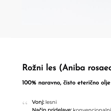
Rožni les (Aniba rosa
100% naravno, čisto eterično olje
Vonj:
lesni
Način pridelave:
konvencionalni