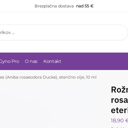
Brezplačna dostava
nad 55 €
Gyno Pro
O nas
Kontakt
les (Aniba rosaeodora Ducke), eterično olje, 10 ml
Rožn
ros
eter
18,90