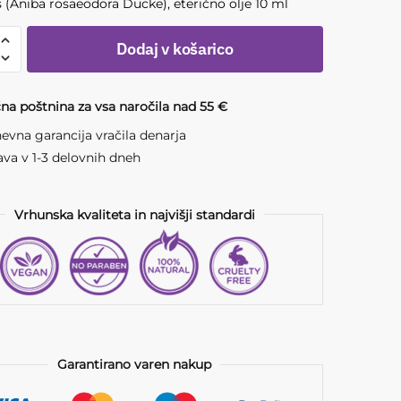
s (Aniba rosaeodora Ducke), eterično olje 10 ml
Dodaj v košarico
na poštnina za vsa naročila nad 55 €
dora
,
evna garancija vračila denarja
no
va v 1-3 delovnih dneh
Vrhunska kvaliteta in najvišji standardi
a
Garantirano varen nakup