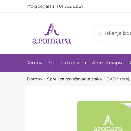
Skip
Skip
info@bogart.si
|
01 562 82 27
to
to
navigation
content
Išči:
Iskanje
Domov
Spletna trgovina
Aromaterapija
Domov
Spreji za osveževanje zraka
BABY sprej,
/
/