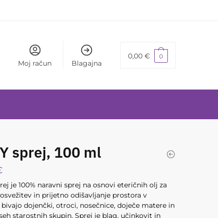
0,00
€
0
Moj račun
Blagajna
 sprej, 100 ml
€
ej je 100% naravni sprej na osnovi eteričnih olj za
osvežitev in prijetno odišavljanje prostora v
bivajo dojenčki, otroci, nosečnice, doječe matere in
seh starostnih skupin. Sprej je blag, učinkovit in