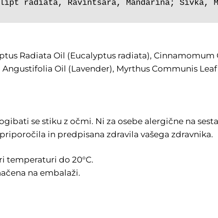
lipt radiata, Ravintsara, Mandarina; Sivka, 
lyptus Radiata Oil (Eucalyptus radiata), Cinnamomum 
a Angustifolia Oil (Lavender), Myrthus Communis Leaf
ibati se stiku z očmi. Ni za osebe alergične na sest
priporočila in predpisana zdravila vašega zdravnika.
 temperaturi do 20°C.
načena na embalaži.