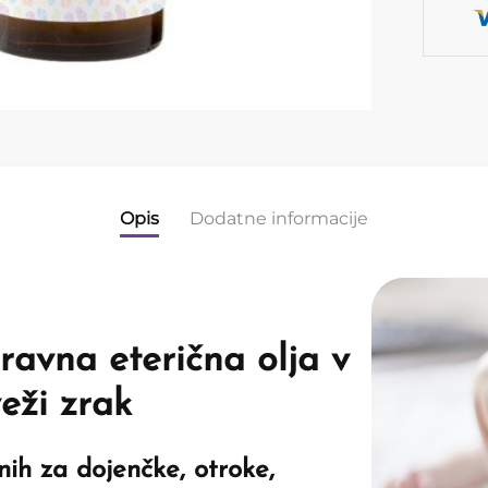
Opis
Dodatne informacije
avna eterična olja v
veži zrak
nih za dojenčke, otroke,