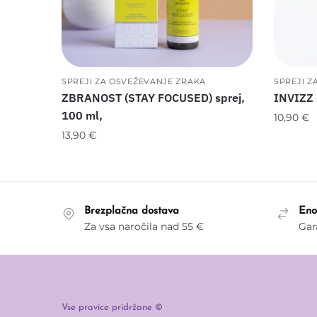
SPREJI ZA OSVEŽEVANJE ZRAKA
SPREJI Z
ZBRANOST (STAY FOCUSED) sprej,
INVIZZ 
100 ml,
10,90
€
13,90
€
Brezplačna dostava
Eno
Za vsa naročila nad 55 €
Gar
Vse pravice pridržane ©