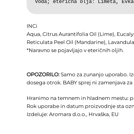
Voda; eterična olja: Limeta, Evka
INCi
Aqua, Citrus Aurantifolia Oil (Lime), Euca
Reticulata Peel Oil (Mandarine), Lavandul
*Naravno se pojavljajo v eteričnih oljih.
OPOZORILO:
Samo za zunanjo uporabo. Izog
dosega otrok. BABY sprej ni zamenjava za 
Hranimo na temnem in hladnem mestu: pri
Rok uporabe in datum proizvodnje sta oz
Izdeluje: Aromara d.o.o., Hrvaška, EU