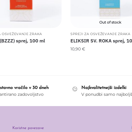
Out of stock
A OSVEŽEVANJE ZRAKA
SPREJI ZA OSVEŽEVANJE ZRAKA
(BZZZ) sprej, 100 ml
ELIKSIR SV. ROKA sprej, 1
10,90
€
stavno vračilo v 30 dneh
Najkvalitetnejši izdelki
antirano zadovoljstvo
V ponudbi samo najbolj
Koristne povezave