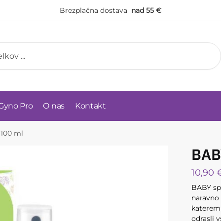
Brezplačna dostava
nad 55 €
Gyno Pro
O nas
Kontakt
 100 ml
BABY
10,90
BABY spr
naravno 
katerem 
odrasli v