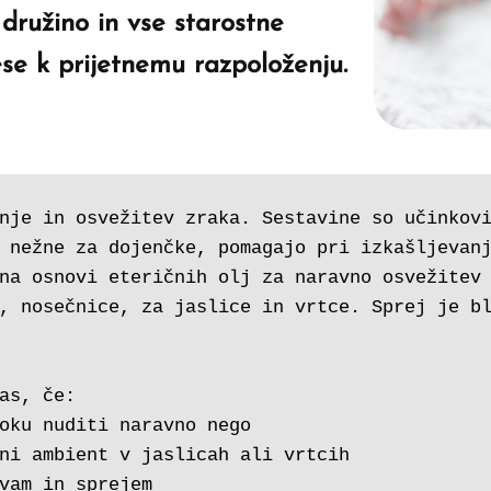
družino in vse starostne
ese k prijetnemu razpoloženju.
nje in osvežitev zraka. Sestavine so učinkovi
 nežne za dojenčke, pomagajo pri izkašljevan
na osnovi eteričnih olj za naravno osvežitev 
, nosečnice, za jaslice in vrtce. Sprej je bl
as, če:
oku nuditi naravno nego
ni ambient v jaslicah ali vrtcih
vam in sprejem