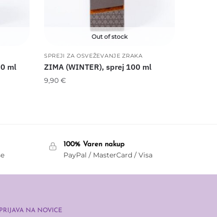
Out of stock
SPREJI ZA OSVEŽEVANJE ZRAKA
00 ml
ZIMA (WINTER), sprej 100 ml
9,90
€
100% Varen nakup
še
PayPal / MasterCard / Visa
PRIJAVA NA NOVICE