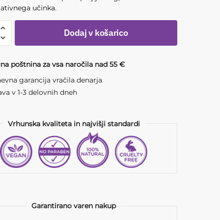
ativnega učinka.
Dodaj v košarico
na poštnina za vsa naročila nad 55 €
a
evna garancija vračila denarja
va v 1-3 delovnih dneh
Vrhunska kvaliteta in najvišji standardi
Garantirano varen nakup